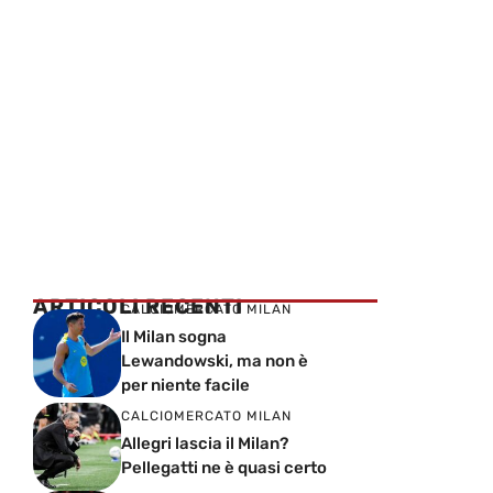
ARTICOLI RECENTI
CALCIOMERCATO MILAN
Il Milan sogna
Lewandowski, ma non è
per niente facile
CALCIOMERCATO MILAN
Allegri lascia il Milan?
Pellegatti ne è quasi certo