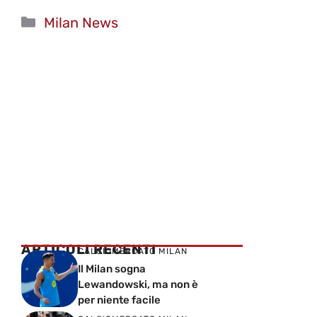
Categorie
Milan News
ARTICOLI RECENTI
CALCIOMERCATO MILAN
Il Milan sogna
Lewandowski, ma non è
per niente facile