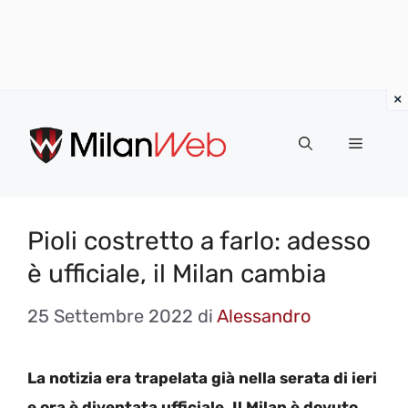
Vai
al
MENU
contenuto
Pioli costretto a farlo: adesso
è ufficiale, il Milan cambia
25 Settembre 2022
di
Alessandro
La notizia era trapelata già nella serata di ieri
e ora è diventata ufficiale. Il Milan è dovuto