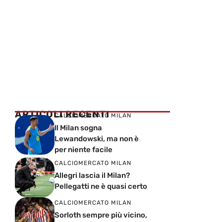
ARTICOLI RECENTI
CALCIOMERCATO MILAN
Il Milan sogna
Lewandowski, ma non è
per niente facile
CALCIOMERCATO MILAN
Allegri lascia il Milan?
Pellegatti ne è quasi certo
CALCIOMERCATO MILAN
Sorloth sempre più vicino,