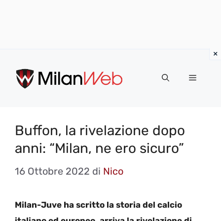
Vai
al
MENU
contenuto
Buffon, la rivelazione dopo
anni: “Milan, ne ero sicuro”
16 Ottobre 2022
di
Nico
Milan-Juve ha scritto la storia del calcio
italiano ed europeo, arriva la rivelazione di