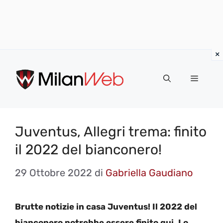
Vai
al
MENU
contenuto
Juventus, Allegri trema: finito
il 2022 del bianconero!
29 Ottobre 2022
di
Gabriella Gaudiano
Brutte notizie in casa Juventus! Il 2022 del
bianconero potrebbe essere finito qui. Lo