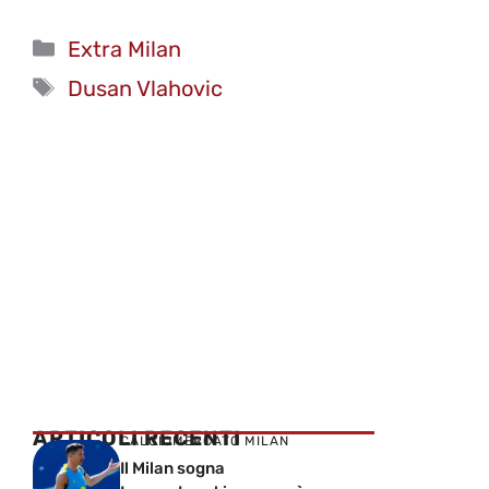
Categorie
Extra Milan
Tag
Dusan Vlahovic
ARTICOLI RECENTI
CALCIOMERCATO MILAN
Il Milan sogna