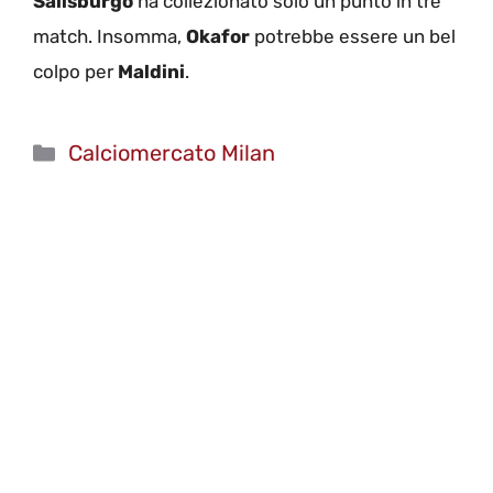
Salisburgo
ha collezionato solo un punto in tre
match. Insomma,
Okafor
potrebbe essere un bel
colpo per
Maldini
.
Categorie
Calciomercato Milan