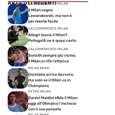
ARTICOLI RECENTI
CALCIOMERCATO MILAN
Il Milan sogna
Lewandowski, ma non è
per niente facile
CALCIOMERCATO MILAN
Allegri lascia il Milan?
Pellegatti ne è quasi certo
CALCIOMERCATO MILAN
Sorloth sempre più vicino,
il Milan si rifà l’attacco
MILAN NEWS
Goretzka arriva davvero,
ma solo se il Milan va in
Champions
EXTRA MILAN
Daniel Maldini sfida il Milan:
oggi all’Olimpico l’incrocio
con il suo passato
MILAN NEWS