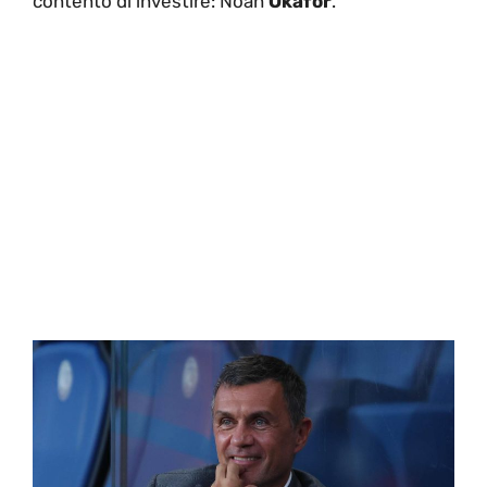
contento di investire: Noah
Okafor
.