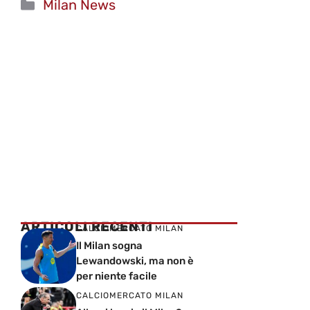
Categorie
Milan News
ARTICOLI RECENTI
CALCIOMERCATO MILAN
Il Milan sogna
Lewandowski, ma non è
per niente facile
CALCIOMERCATO MILAN