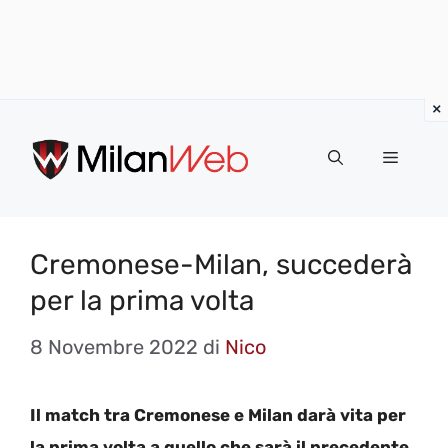
Vai
al
MENU
contenuto
Cremonese-Milan, succederà
per la prima volta
8 Novembre 2022
di
Nico
Il match tra Cremonese e Milan darà vita per
la prima volta a quello che sarà il precedente