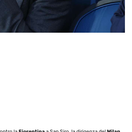
contro la
Fiorentina
a San Siro, la dirigenza del
Milan