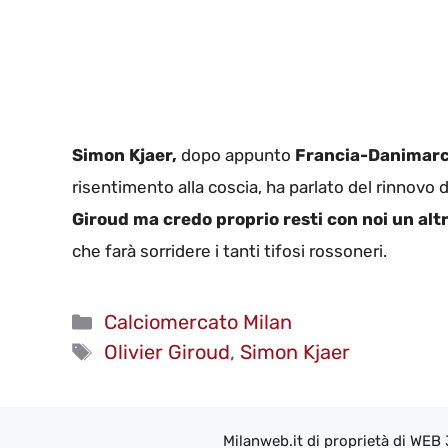
Simon Kjaer,
dopo appunto
Francia-Danimar
risentimento alla coscia, ha parlato del rinnovo di 
Giroud ma credo proprio resti con noi un alt
che farà sorridere i tanti tifosi rossoneri.
Categorie
Calciomercato Milan
Tag
Olivier Giroud
,
Simon Kjaer
Milanweb.it di proprietà di WEB