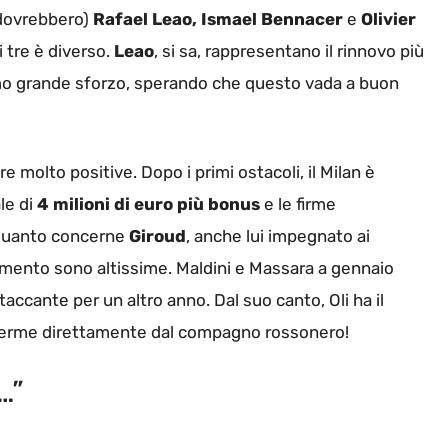
 dovrebbero)
Rafael Leao, Ismael Bennacer
e
Olivier
ti tre è diverso.
Leao
, si sa, rappresentano il rinnovo più
timo grande sforzo, sperando che questo vada a buon
 molto positive. Dopo i primi ostacoli, il Milan è
le di
4 milioni di euro più bonus
e le firme
 quanto concerne
Giroud
, anche lui impegnato ai
amento sono altissime. Maldini e Massara a gennaio
taccante per un altro anno. Dal suo canto, Oli ha il
onferme direttamente dal compagno rossonero!
…”