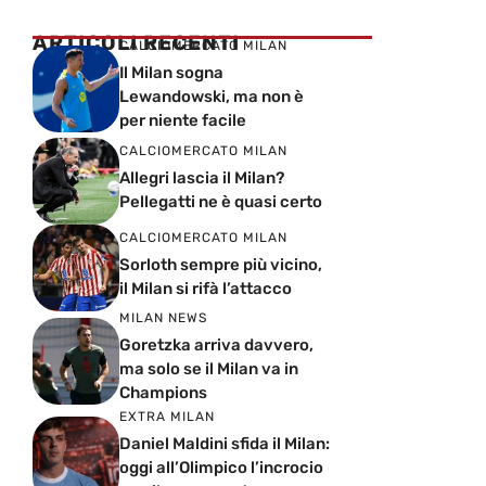
ARTICOLI RECENTI
CALCIOMERCATO MILAN
Il Milan sogna
Lewandowski, ma non è
per niente facile
CALCIOMERCATO MILAN
Allegri lascia il Milan?
Pellegatti ne è quasi certo
CALCIOMERCATO MILAN
Sorloth sempre più vicino,
il Milan si rifà l’attacco
MILAN NEWS
Goretzka arriva davvero,
ma solo se il Milan va in
Champions
EXTRA MILAN
Daniel Maldini sfida il Milan:
oggi all’Olimpico l’incrocio