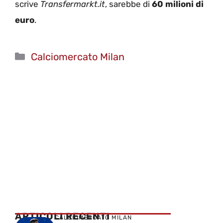
scrive
Transfermarkt.it
, sarebbe di
60 milioni di
euro
.
Categorie
Calciomercato Milan
ARTICOLI RECENTI
CALCIOMERCATO MILAN