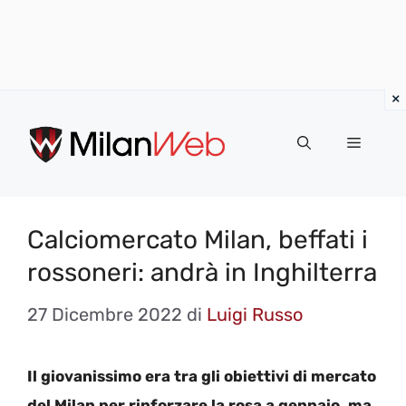
Vai
al
MENU
contenuto
Calciomercato Milan, beffati i
rossoneri: andrà in Inghilterra
27 Dicembre 2022
di
Luigi Russo
Il giovanissimo era tra gli obiettivi di mercato
del Milan per rinforzare la rosa a gennaio, ma