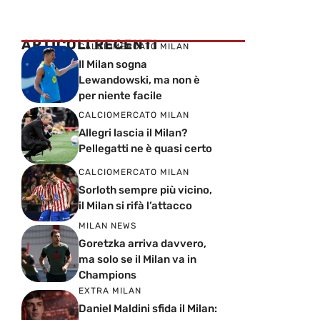
ARTICOLI RECENTI
CALCIOMERCATO MILAN
Il Milan sogna
Lewandowski, ma non è
per niente facile
CALCIOMERCATO MILAN
Allegri lascia il Milan?
Pellegatti ne è quasi certo
CALCIOMERCATO MILAN
Sorloth sempre più vicino,
il Milan si rifà l’attacco
MILAN NEWS
Goretzka arriva davvero,
ma solo se il Milan va in
Champions
EXTRA MILAN
Daniel Maldini sfida il Milan: