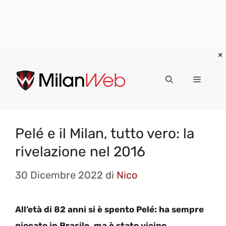
Vai
al
MENU
contenuto
Pelé e il Milan, tutto vero: la
rivelazione nel 2016
30 Dicembre 2022
di
Nico
All’età di 82 anni si è spento Pelé: ha sempre
giocato in Brasile, ma è stato vicino