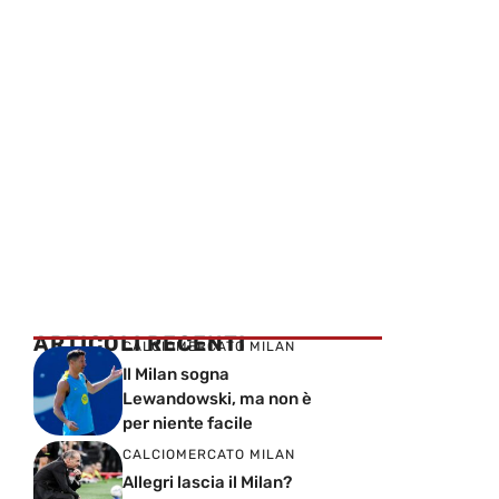
ARTICOLI RECENTI
CALCIOMERCATO MILAN
Il Milan sogna
Lewandowski, ma non è
per niente facile
CALCIOMERCATO MILAN
Allegri lascia il Milan?