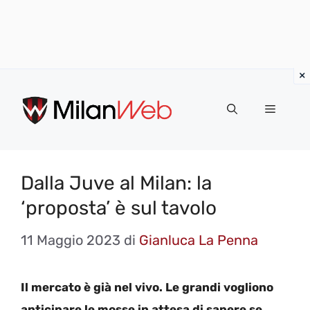
Vai
al
MENU
contenuto
Dalla Juve al Milan: la
‘proposta’ è sul tavolo
11 Maggio 2023
di
Gianluca La Penna
Il mercato è già nel vivo. Le grandi vogliono
anticipare le mosse in attesa di sapere se