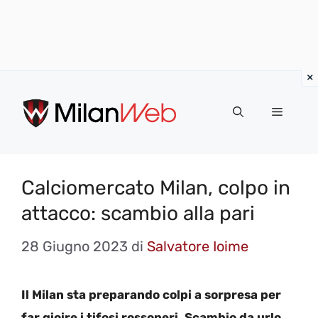
Vai
al
MENU
contenuto
Calciomercato Milan, colpo in
attacco: scambio alla pari
28 Giugno 2023
di
Salvatore Ioime
Il Milan sta preparando colpi a sorpresa per
far gioire i tifosi rossoneri. Scambio da urlo