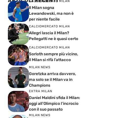
ARTICOLI RECENTI
CALCIOMERCATO MILAN
Il Milan sogna
Lewandowski, ma non è
per niente facile
CALCIOMERCATO MILAN
Allegri lascia il Milan?
Pellegatti ne è quasi certo
CALCIOMERCATO MILAN
Sorloth sempre più vicino,
il Milan si rifà l’attacco
MILAN NEWS
Goretzka arriva davvero,
ma solo se il Milan va in
Champions
EXTRA MILAN
Daniel Maldini sfida il Milan:
oggi all’Olimpico l’incrocio
con il suo passato
MILAN NEWS