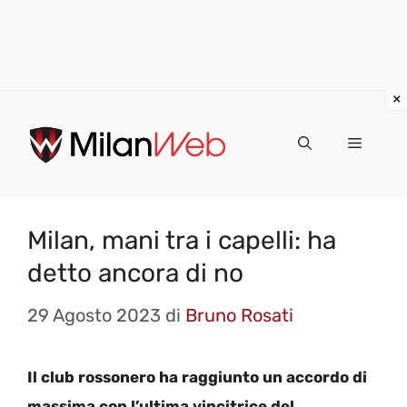
Vai
al
MENU
contenuto
Milan, mani tra i capelli: ha
detto ancora di no
29 Agosto 2023
di
Bruno Rosati
Il club rossonero ha raggiunto un accordo di
massima con l’ultima vincitrice del