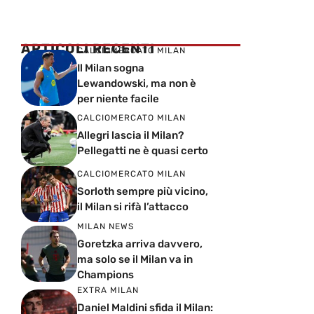
ARTICOLI RECENTI
CALCIOMERCATO MILAN
Il Milan sogna
Lewandowski, ma non è
per niente facile
CALCIOMERCATO MILAN
Allegri lascia il Milan?
Pellegatti ne è quasi certo
CALCIOMERCATO MILAN
Sorloth sempre più vicino,
il Milan si rifà l’attacco
MILAN NEWS
Goretzka arriva davvero,
ma solo se il Milan va in
Champions
EXTRA MILAN
Daniel Maldini sfida il Milan: