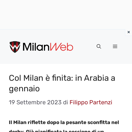
Vai
al
MENU
contenuto
Col Milan è finita: in Arabia a
gennaio
19 Settembre 2023
di
Filippo Partenzi
Il Milan riflette dopo la pesante sconfitta nel
derby. Già pianificata la cessione di un