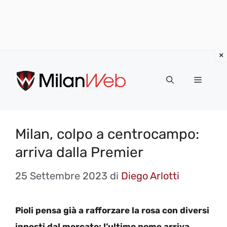
Vai
al
MENU
contenuto
Milan, colpo a centrocampo:
arriva dalla Premier
25 Settembre 2023
di
Diego Arlotti
Pioli pensa già a rafforzare la rosa con diversi
innesti dal mercato: l’ultimo nome arriva