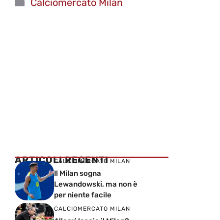
Categorie
Calciomercato Milan
ARTICOLI RECENTI
CALCIOMERCATO MILAN
Il Milan sogna
Lewandowski, ma non è
per niente facile
CALCIOMERCATO MILAN