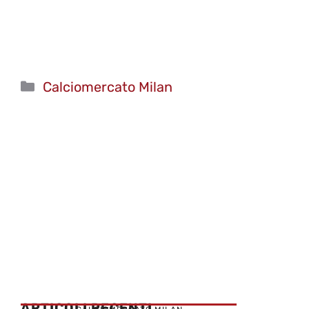
Categorie
Calciomercato Milan
ARTICOLI RECENTI