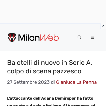
Vai
al
MENU
contenuto
Balotelli di nuovo in Serie A,
colpo di scena pazzesco
27 Settembre 2023
di
Gianluca La Penna
L’attaccante dell’Adana Demirspor ha fatto
un punto sul calcio italiano. Si è proposto ad