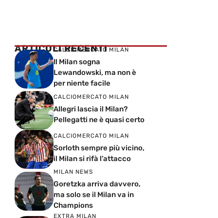
ARTICOLI RECENTI
CALCIOMERCATO MILAN
Il Milan sogna
Lewandowski, ma non è
per niente facile
CALCIOMERCATO MILAN
Allegri lascia il Milan?
Pellegatti ne è quasi certo
CALCIOMERCATO MILAN
Sorloth sempre più vicino,
il Milan si rifà l’attacco
MILAN NEWS
Goretzka arriva davvero,
ma solo se il Milan va in
Champions
EXTRA MILAN