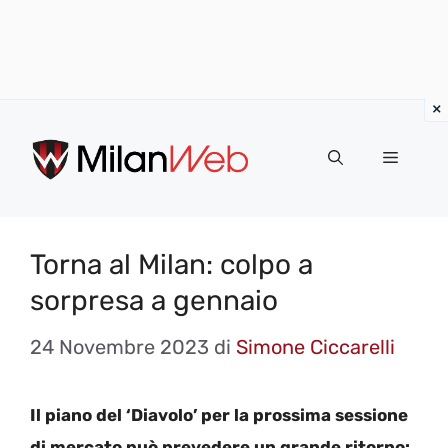
Vai
al
MENU
contenuto
Torna al Milan: colpo a
sorpresa a gennaio
24 Novembre 2023
di
Simone Ciccarelli
Il piano del ‘Diavolo’ per la prossima sessione
di mercato può prevedere un grande ritorno: