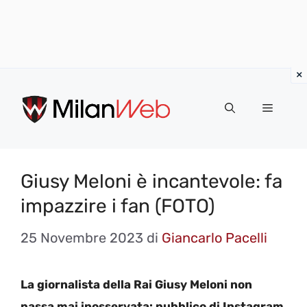
Vai
al
MENU
contenuto
Giusy Meloni è incantevole: fa
impazzire i fan (FOTO)
25 Novembre 2023
di
Giancarlo Pacelli
La giornalista della Rai Giusy Meloni non
passa mai inosservata: pubblico di Instagram