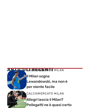
ARTICOLI RECENTI
CALCIOMERCATO MILAN
Il Milan sogna
Lewandowski, ma non è
per niente facile
CALCIOMERCATO MILAN
Allegri lascia il Milan?
Pellegatti ne è quasi certo