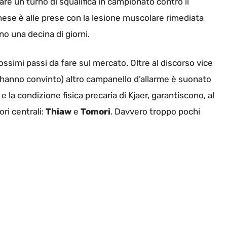
re un turno di squalifica in campionato contro il
ghese è alle prese con la lesione muscolare rimediata
o una decina di giorni.
ossimi passi da fare sul mercato. Oltre al discorso vice
 hanno convinto) altro campanello d’allarme è suonato
e la condizione fisica precaria di Kjaer, garantiscono, al
ri centrali:
Thiaw
e
Tomori
. Davvero troppo pochi