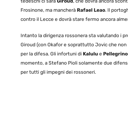
tedeschi ci sarà
Giroud
, che dovrà ancora sconta
Frosinone, ma mancherà
Rafael Leao
. Il porto
contro il Lecce e dovrà stare fermo ancora almen
Intanto la dirigenza rossonera sta valutando i pr
Giroud (con Okafor e soprattutto Jovic che non
per la difesa. Gli infortuni di
Kalulu
e
Pellegrino
momento, a Stefano Pioli solamente due difenso
per tutti gli impegni dei rossoneri.