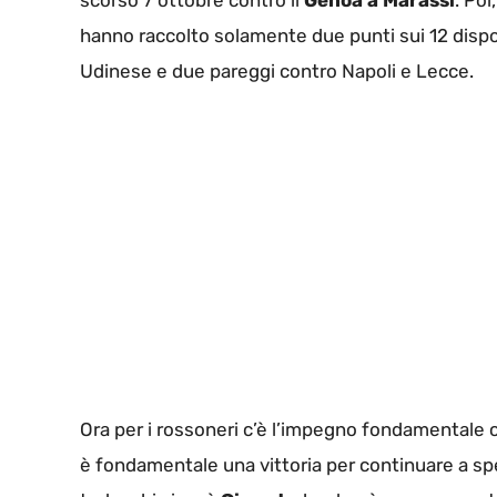
scorso 7 ottobre contro il
Genoa a Marassi
. Po
hanno raccolto solamente due punti sui 12 dispo
Udinese e due pareggi contro Napoli e Lecce.
Ora per i rossoneri c’è l’impegno fondamentale c
è fondamentale una vittoria per continuare a spera