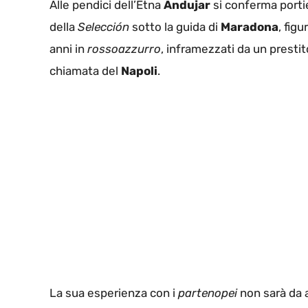
Alle pendici dell’Etna
Andujar
si conferma portier
della
Selección
sotto la guida di
Maradona
, fig
anni in
rossoazzurro
, inframezzati da un prestit
chiamata del
Napoli
.
La sua esperienza con i
partenopei
non sarà da 