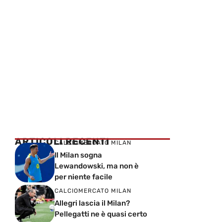
ARTICOLI RECENTI
CALCIOMERCATO MILAN
Il Milan sogna
Lewandowski, ma non è
per niente facile
CALCIOMERCATO MILAN
Allegri lascia il Milan?
Pellegatti ne è quasi certo