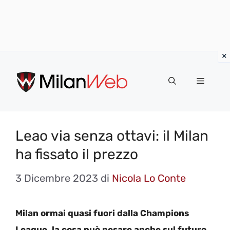
Vai
al
MENU
contenuto
Leao via senza ottavi: il Milan
ha fissato il prezzo
3 Dicembre 2023
di
Nicola Lo Conte
Milan ormai quasi fuori dalla Champions
League, la cosa può pesare anche sul futuro