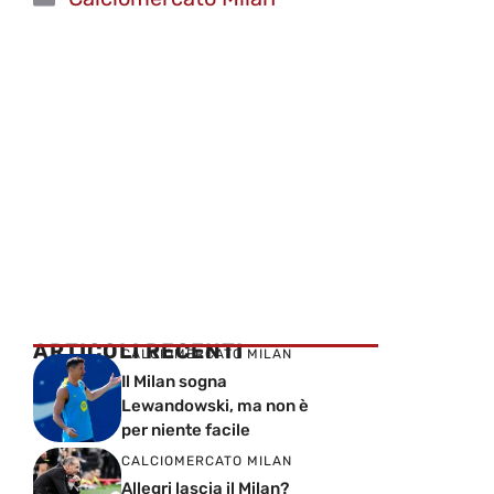
ARTICOLI RECENTI
CALCIOMERCATO MILAN
Il Milan sogna
Lewandowski, ma non è
per niente facile
CALCIOMERCATO MILAN
Allegri lascia il Milan?