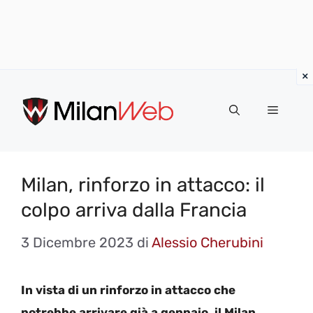
Vai
al
MENU
contenuto
Milan, rinforzo in attacco: il
colpo arriva dalla Francia
3 Dicembre 2023
di
Alessio Cherubini
In vista di un rinforzo in attacco che
potrebbe arrivare già a gennaio, il Milan