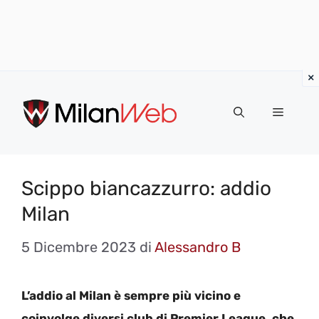
Vai
al
MENU
contenuto
Scippo biancazzurro: addio
Milan
5 Dicembre 2023
di
Alessandro B
L’addio al Milan è sempre più vicino e
coinvolge diversi club di Premier League, che