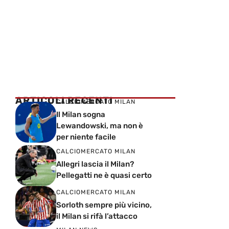
ARTICOLI RECENTI
CALCIOMERCATO MILAN
Il Milan sogna
Lewandowski, ma non è
per niente facile
CALCIOMERCATO MILAN
Allegri lascia il Milan?
Pellegatti ne è quasi certo
CALCIOMERCATO MILAN
Sorloth sempre più vicino,
il Milan si rifà l’attacco