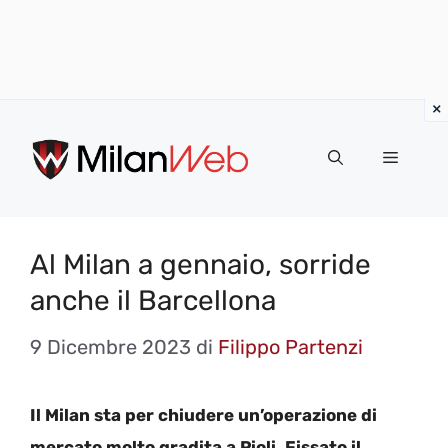
Vai
al
MENU
contenuto
Al Milan a gennaio, sorride
anche il Barcellona
9 Dicembre 2023
di
Filippo Partenzi
Il Milan sta per chiudere un’operazione di
mercato molto gradita a Pioli. Fissato il