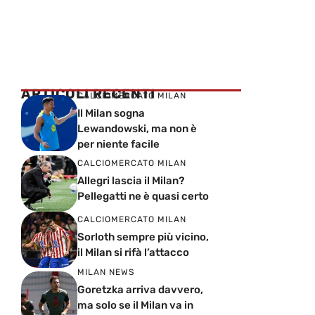
ARTICOLI RECENTI
CALCIOMERCATO MILAN
Il Milan sogna
Lewandowski, ma non è
per niente facile
CALCIOMERCATO MILAN
Allegri lascia il Milan?
Pellegatti ne è quasi certo
CALCIOMERCATO MILAN
Sorloth sempre più vicino,
il Milan si rifà l’attacco
MILAN NEWS
Goretzka arriva davvero,
ma solo se il Milan va in