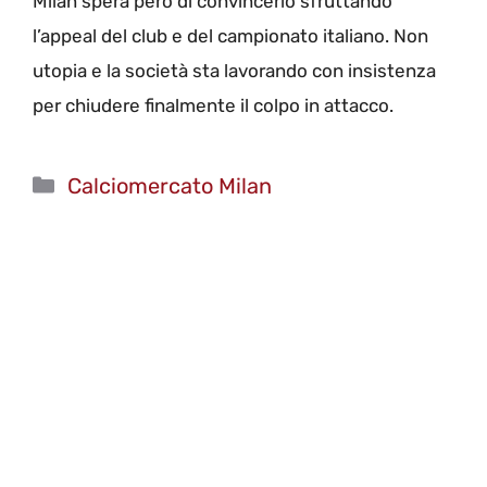
Milan spera però di convincerlo sfruttando
l’appeal del club e del campionato italiano. Non
utopia e la società sta lavorando con insistenza
per chiudere finalmente il colpo in attacco.
Categorie
Calciomercato Milan