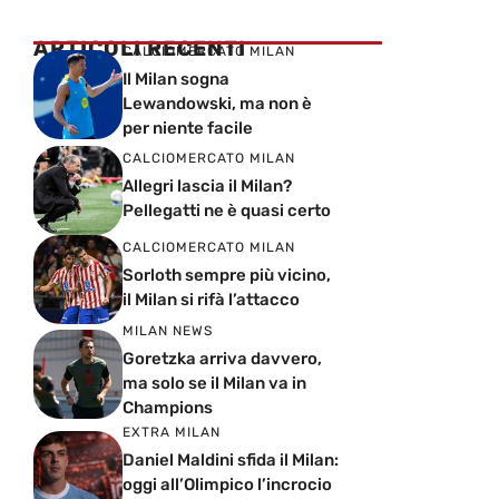
ARTICOLI RECENTI
CALCIOMERCATO MILAN
Il Milan sogna
Lewandowski, ma non è
per niente facile
CALCIOMERCATO MILAN
Allegri lascia il Milan?
Pellegatti ne è quasi certo
CALCIOMERCATO MILAN
Sorloth sempre più vicino,
il Milan si rifà l’attacco
MILAN NEWS
Goretzka arriva davvero,
ma solo se il Milan va in
Champions
EXTRA MILAN
Daniel Maldini sfida il Milan:
oggi all’Olimpico l’incrocio