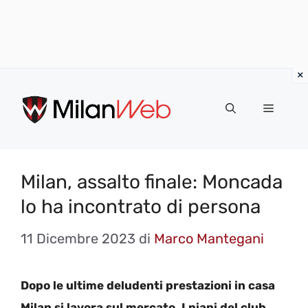
Vai
al
MENU
contenuto
Milan, assalto finale: Moncada
lo ha incontrato di persona
11 Dicembre 2023
di
Marco Mantegani
Dopo le ultime deludenti prestazioni in casa
Milan si lavora sul mercato. I piani del club