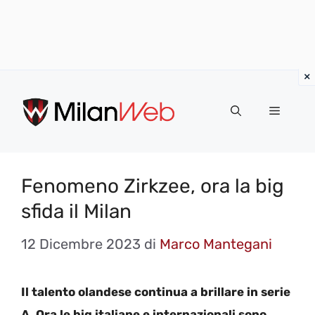
Vai
al
MENU
contenuto
Fenomeno Zirkzee, ora la big
sfida il Milan
12 Dicembre 2023
di
Marco Mantegani
Il talento olandese continua a brillare in serie
A. Ora le big italiane e internazionali sono