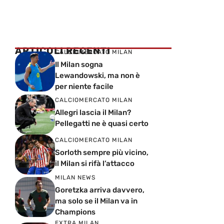
ARTICOLI RECENTI
CALCIOMERCATO MILAN
Il Milan sogna
Lewandowski, ma non è
per niente facile
CALCIOMERCATO MILAN
Allegri lascia il Milan?
Pellegatti ne è quasi certo
CALCIOMERCATO MILAN
Sorloth sempre più vicino,
il Milan si rifà l’attacco
MILAN NEWS
Goretzka arriva davvero,
ma solo se il Milan va in
Champions
EXTRA MILAN