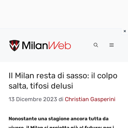
Vai
al
MENU
contenuto
Il Milan resta di sasso: il colpo
salta, tifosi delusi
13 Dicembre 2023
di
Christian Gasperini
Nonostante una stagione ancora tutta da
vivere, il Milan si proietta già al futuro: per i