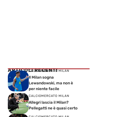
ARTICOLI RECENTI
CALCIOMERCATO MILAN
Il Milan sogna
Lewandowski, ma non è
per niente facile
CALCIOMERCATO MILAN
Allegri lascia il Milan?
Pellegatti ne è quasi certo
CALCIOMERCATO MILAN