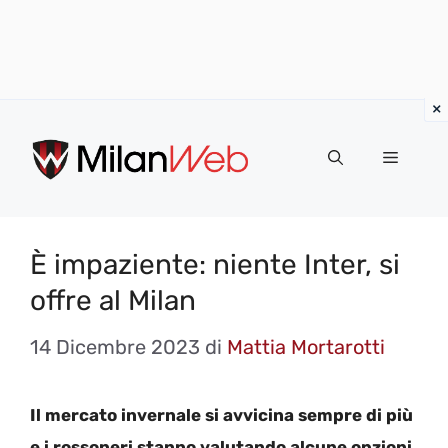
Vai
al
MENU
contenuto
È impaziente: niente Inter, si
offre al Milan
14 Dicembre 2023
di
Mattia Mortarotti
Il mercato invernale si avvicina sempre di più
e i rossoneri stanno valutando alcune opzioni