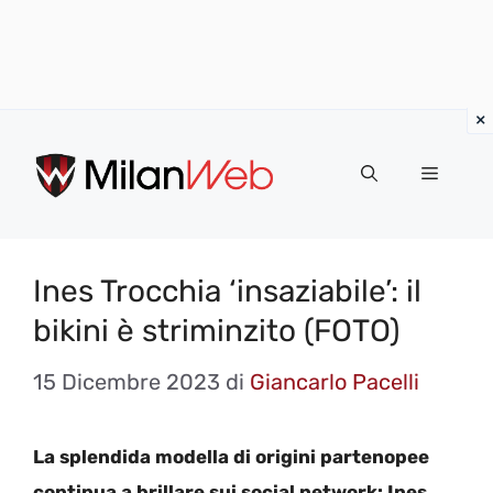
Vai
al
MENU
contenuto
Ines Trocchia ‘insaziabile’: il
bikini è striminzito (FOTO)
15 Dicembre 2023
di
Giancarlo Pacelli
La splendida modella di origini partenopee
continua a brillare sui social network: Ines