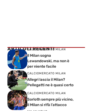
ARTICOLI RECENTI
CALCIOMERCATO MILAN
Il Milan sogna
Lewandowski, ma non è
per niente facile
CALCIOMERCATO MILAN
Allegri lascia il Milan?
Pellegatti ne è quasi certo
CALCIOMERCATO MILAN
Sorloth sempre più vicino,
il Milan si rifà l’attacco