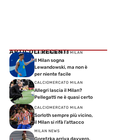
ARTICOLI RECENTI
CALCIOMERCATO MILAN
Il Milan sogna
Lewandowski, ma non è
per niente facile
CALCIOMERCATO MILAN
Allegri lascia il Milan?
Pellegatti ne è quasi certo
CALCIOMERCATO MILAN
Sorloth sempre più vicino,
il Milan si rifà l’attacco
MILAN NEWS
Goretzka arriva davvero,