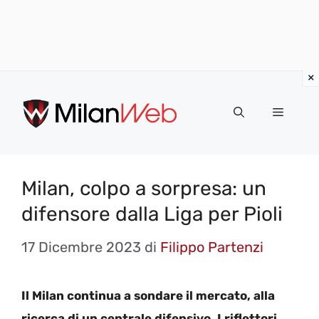
Vai
al
MENU
contenuto
Milan, colpo a sorpresa: un
difensore dalla Liga per Pioli
17 Dicembre 2023
di
Filippo Partenzi
Il Milan continua a sondare il mercato, alla
ricerca di un centrale difensivo. I riflettori