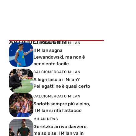
ARTICOLI RECENTI
CALCIOMERCATO MILAN
Il Milan sogna
Lewandowski, ma non è
per niente facile
CALCIOMERCATO MILAN
Allegri lascia il Milan?
Pellegatti ne è quasi certo
CALCIOMERCATO MILAN
Sorloth sempre più vicino,
il Milan si rifà l’attacco
MILAN NEWS
Goretzka arriva davvero,
ma solo se il Milan va in