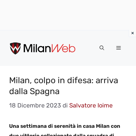
Vai
al
MENU
contenuto
Milan, colpo in difesa: arriva
dalla Spagna
18 Dicembre 2023
di
Salvatore Ioime
Una settimana di serenità in casa Milan con
due vittorie collezionate dalla squadra di