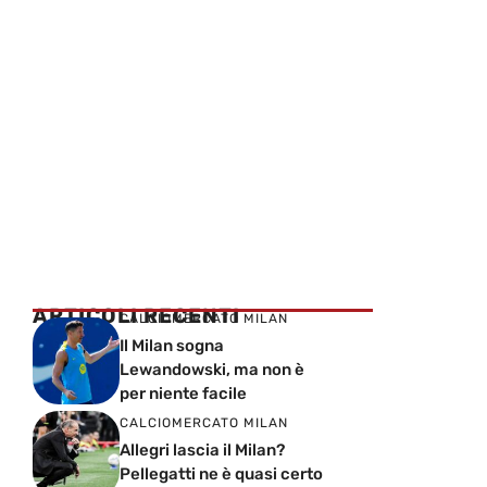
ARTICOLI RECENTI
CALCIOMERCATO MILAN
Il Milan sogna
Lewandowski, ma non è
per niente facile
CALCIOMERCATO MILAN
Allegri lascia il Milan?
Pellegatti ne è quasi certo