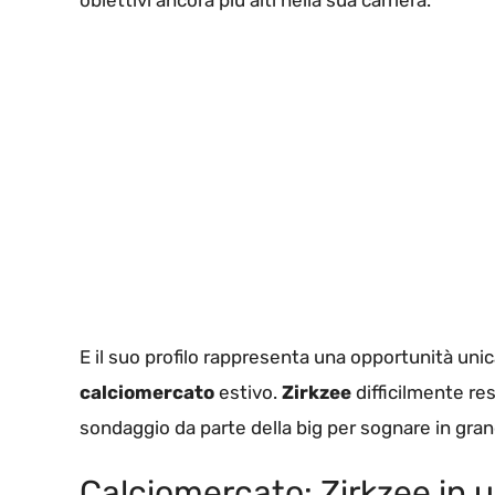
obiettivi ancora più alti nella sua carriera.
E il suo profilo rappresenta una opportunità uni
calciomercato
estivo.
Zirkzee
difficilmente re
sondaggio da parte della big per sognare in grand
Calciomercato: Zirkzee in u