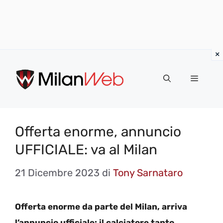
Vai
al
MENU
contenuto
Offerta enorme, annuncio
UFFICIALE: va al Milan
21 Dicembre 2023
di
Tony Sarnataro
Offerta enorme da parte del Milan, arriva
l’annuncio ufficiale: il calciatore tanto