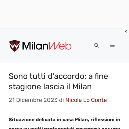
Vai
al
MENU
contenuto
Sono tutti d’accordo: a fine
stagione lascia il Milan
21 Dicembre 2023
di
Nicola Lo Conte
Situazione delicata in casa Milan, riflessioni in
corso su molti protagonisti rossoneri: per uno