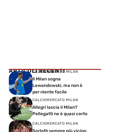
ARTICOLI RECENTI
CALCIOMERCATO MILAN
Il Milan sogna
Lewandowski, ma non è
per niente facile
CALCIOMERCATO MILAN
Allegri lascia il Milan?
Pellegatti ne è quasi certo
CALCIOMERCATO MILAN
Sorloth sempre più vicino,