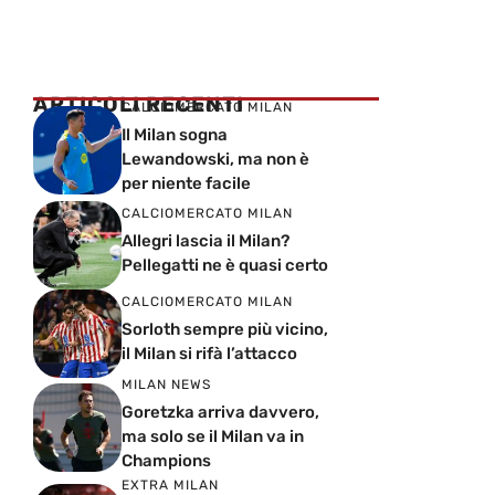
ARTICOLI RECENTI
CALCIOMERCATO MILAN
Il Milan sogna
Lewandowski, ma non è
per niente facile
CALCIOMERCATO MILAN
Allegri lascia il Milan?
Pellegatti ne è quasi certo
CALCIOMERCATO MILAN
Sorloth sempre più vicino,
il Milan si rifà l’attacco
MILAN NEWS
Goretzka arriva davvero,
ma solo se il Milan va in
Champions
EXTRA MILAN