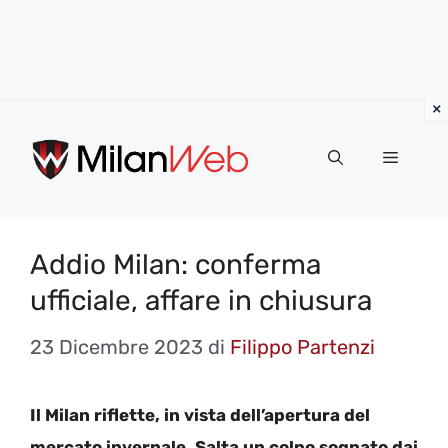
Vai
al
MENU
contenuto
Addio Milan: conferma
ufficiale, affare in chiusura
23 Dicembre 2023
di
Filippo Partenzi
Il Milan riflette, in vista dell’apertura del
mercato invernale. Salta un colpo sognato dai