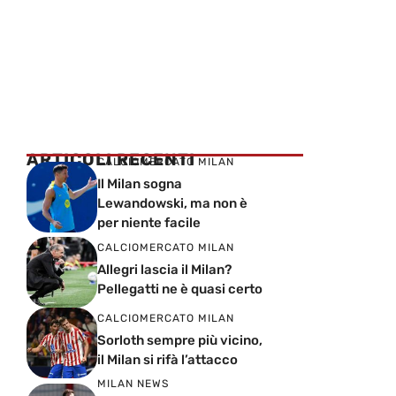
ARTICOLI RECENTI
CALCIOMERCATO MILAN
Il Milan sogna
Lewandowski, ma non è
per niente facile
CALCIOMERCATO MILAN
Allegri lascia il Milan?
Pellegatti ne è quasi certo
CALCIOMERCATO MILAN
Sorloth sempre più vicino,
il Milan si rifà l’attacco
MILAN NEWS