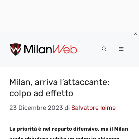
Vai
al
MENU
contenuto
Milan, arriva l’attaccante:
colpo ad effetto
23 Dicembre 2023
di
Salvatore Ioime
La priorità è nel reparto difensivo, ma il Milan
vuole chiudere subito un colpo in attacco: