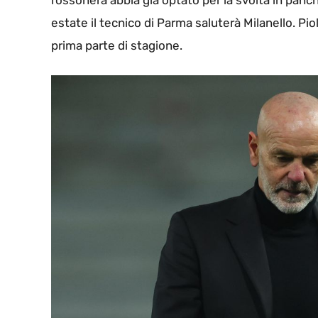
rossonera abbia già optato per la svolta in pan
estate il tecnico di Parma saluterà Milanello. Pi
prima parte di stagione.