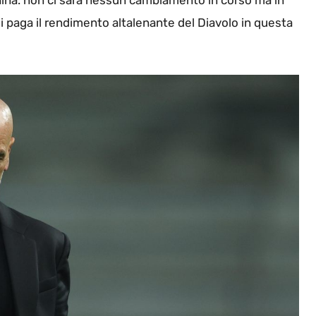
china: non ci sarà nessun cambiamento in corso ma in
oli paga il rendimento altalenante del Diavolo in questa