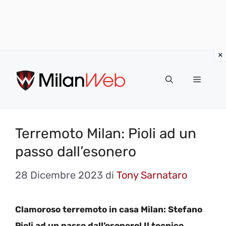
Vai
al
MENU
contenuto
Terremoto Milan: Pioli ad un
passo dall’esonero
28 Dicembre 2023
di
Tony Sarnataro
Clamoroso terremoto in casa Milan: Stefano
Pioli ad un passo dall’esonero! Il tecnico