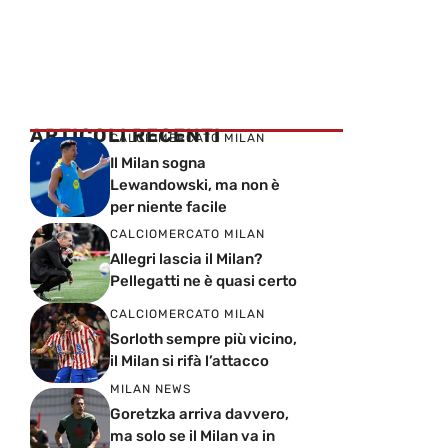
ARTICOLI RECENTI
CALCIOMERCATO MILAN
Il Milan sogna
Lewandowski, ma non è
per niente facile
CALCIOMERCATO MILAN
Allegri lascia il Milan?
Pellegatti ne è quasi certo
CALCIOMERCATO MILAN
Sorloth sempre più vicino,
il Milan si rifà l’attacco
MILAN NEWS
Goretzka arriva davvero,
ma solo se il Milan va in