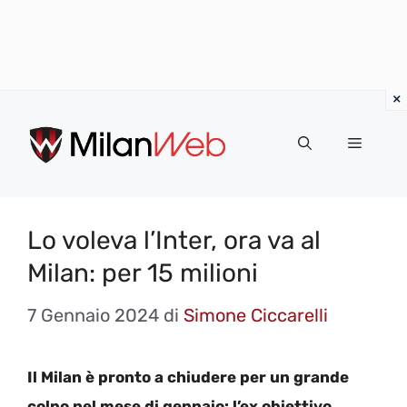
Vai
al
MENU
contenuto
Lo voleva l’Inter, ora va al
Milan: per 15 milioni
7 Gennaio 2024
di
Simone Ciccarelli
Il Milan è pronto a chiudere per un grande
colpo nel mese di gennaio: l’ex obiettivo