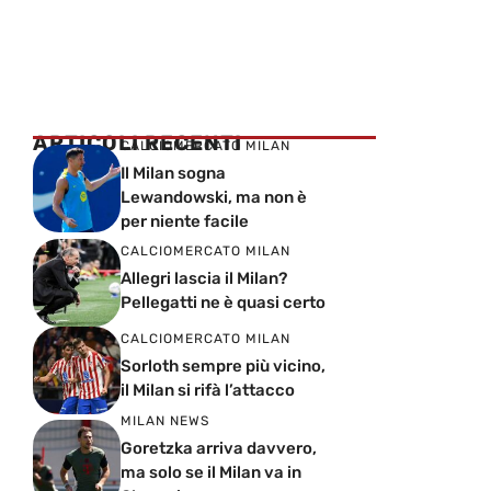
ARTICOLI RECENTI
CALCIOMERCATO MILAN
Il Milan sogna
Lewandowski, ma non è
per niente facile
CALCIOMERCATO MILAN
Allegri lascia il Milan?
Pellegatti ne è quasi certo
CALCIOMERCATO MILAN
Sorloth sempre più vicino,
il Milan si rifà l’attacco
MILAN NEWS
Goretzka arriva davvero,
ma solo se il Milan va in