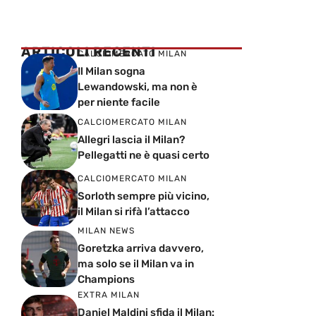
ARTICOLI RECENTI
CALCIOMERCATO MILAN
Il Milan sogna
Lewandowski, ma non è
per niente facile
CALCIOMERCATO MILAN
Allegri lascia il Milan?
Pellegatti ne è quasi certo
CALCIOMERCATO MILAN
Sorloth sempre più vicino,
il Milan si rifà l’attacco
MILAN NEWS
Goretzka arriva davvero,
ma solo se il Milan va in
Champions
EXTRA MILAN
Daniel Maldini sfida il Milan: