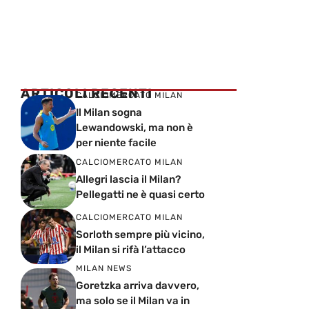
ARTICOLI RECENTI
CALCIOMERCATO MILAN
Il Milan sogna
Lewandowski, ma non è
per niente facile
CALCIOMERCATO MILAN
Allegri lascia il Milan?
Pellegatti ne è quasi certo
CALCIOMERCATO MILAN
Sorloth sempre più vicino,
il Milan si rifà l’attacco
MILAN NEWS
Goretzka arriva davvero,
ma solo se il Milan va in