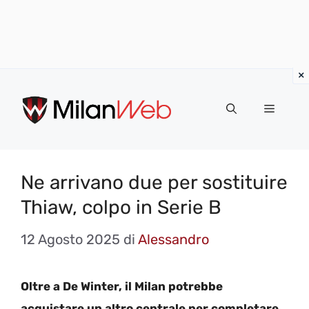
Vai
al
MENU
contenuto
Ne arrivano due per sostituire
Thiaw, colpo in Serie B
12 Agosto 2025
di
Alessandro
Oltre a De Winter, il Milan potrebbe
acquistare un altro centrale per completare