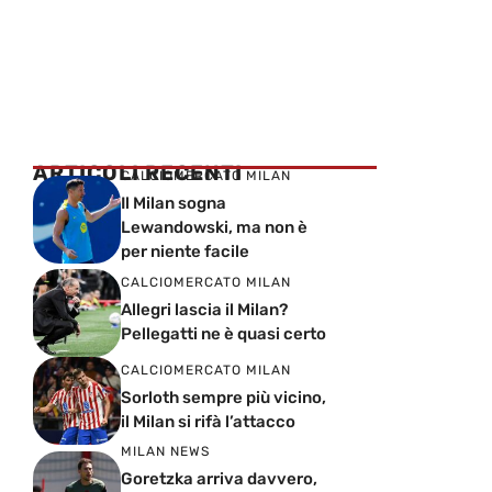
ARTICOLI RECENTI
CALCIOMERCATO MILAN
Il Milan sogna
Lewandowski, ma non è
per niente facile
CALCIOMERCATO MILAN
Allegri lascia il Milan?
Pellegatti ne è quasi certo
CALCIOMERCATO MILAN
Sorloth sempre più vicino,
il Milan si rifà l’attacco
MILAN NEWS
Goretzka arriva davvero,