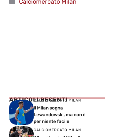
Categorie
Calciomercato Milan
ARTICOLI RECENTI
CALCIOMERCATO MILAN
Il Milan sogna
Lewandowski, ma non è
per niente facile
CALCIOMERCATO MILAN