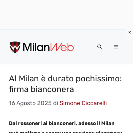
Vai
al
MENU
contenuto
Al Milan è durato pochissimo:
firma bianconera
16 Agosto 2025
di
Simone Ciccarelli
Dai rossoneri ai bianconeri, adesso il Milan
può mettere a segno una cessione clamorosa