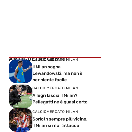
ARTICOLI RECENTI
CALCIOMERCATO MILAN
Il Milan sogna
Lewandowski, ma non è
per niente facile
CALCIOMERCATO MILAN
Allegri lascia il Milan?
Pellegatti ne è quasi certo
CALCIOMERCATO MILAN
Sorloth sempre più vicino,
il Milan si rifà l’attacco