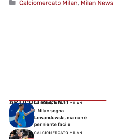
Categorie
Calciomercato Milan
,
Milan News
ARTICOLI RECENTI
CALCIOMERCATO MILAN
Il Milan sogna
Lewandowski, ma non è
per niente facile
CALCIOMERCATO MILAN